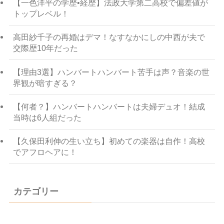
【一色洋平の学歴•経歴】法政大学第二高校で偏差値が
トップレベル！
高田紗千子の再婚はデマ！なすなかにしの中西が夫で
交際歴10年だった
【理由3選】ハンバートハンバート苦手は声？音楽の世
界観が暗すぎる？
【何者？】ハンバートハンバートは夫婦デュオ！結成
当時は6人組だった
【久保田利伸の生い立ち】初めての楽器は自作！高校
でアフロヘアに！
カテゴリー