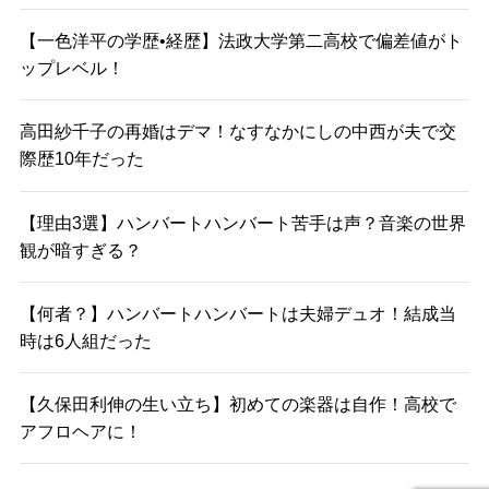
【一色洋平の学歴•経歴】法政大学第二高校で偏差値がト
ップレベル！
高田紗千子の再婚はデマ！なすなかにしの中西が夫で交
際歴10年だった
【理由3選】ハンバートハンバート苦手は声？音楽の世界
観が暗すぎる？
【何者？】ハンバートハンバートは夫婦デュオ！結成当
時は6人組だった
【久保田利伸の生い立ち】初めての楽器は自作！高校で
アフロヘアに！