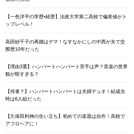
【一色洋平の学歴•経歴】法政大学第二高校で偏差値がト
ップレベル！
高田紗千子の再婚はデマ！なすなかにしの中西が夫で交
際歴10年だった
【理由3選】ハンバートハンバート苦手は声？音楽の世界
観が暗すぎる？
【何者？】ハンバートハンバートは夫婦デュオ！結成当
時は6人組だった
【久保田利伸の生い立ち】初めての楽器は自作！高校で
アフロヘアに！