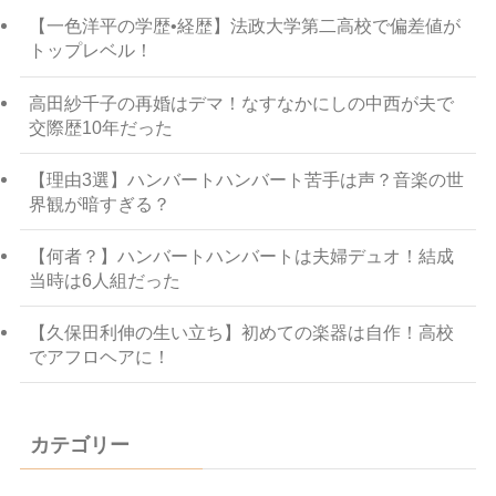
【一色洋平の学歴•経歴】法政大学第二高校で偏差値が
トップレベル！
高田紗千子の再婚はデマ！なすなかにしの中西が夫で
交際歴10年だった
【理由3選】ハンバートハンバート苦手は声？音楽の世
界観が暗すぎる？
【何者？】ハンバートハンバートは夫婦デュオ！結成
当時は6人組だった
【久保田利伸の生い立ち】初めての楽器は自作！高校
でアフロヘアに！
カテゴリー