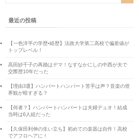
最近の投稿
【一色洋平の学歴•経歴】法政大学第二高校で偏差値が
トップレベル！
高田紗千子の再婚はデマ！なすなかにしの中西が夫で
交際歴10年だった
【理由3選】ハンバートハンバート苦手は声？音楽の世
界観が暗すぎる？
【何者？】ハンバートハンバートは夫婦デュオ！結成
当時は6人組だった
【久保田利伸の生い立ち】初めての楽器は自作！高校
でアフロヘアに！