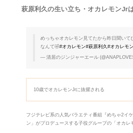
萩原利久の生い立ち・オカレモンJr
めっちゃオカレモン見てたから昨日聞いてび
なんて🤣
#オカレモン
#萩原利久
#オカレモン
— 清居のジンジャーエール (@ANAPLOVE
10歳でオカレモンJrに抜擢される
フジテレビ系の人気バラエティ番組『めちゃ2イ
ン」がプロデュースする子役グループの「オカレモ