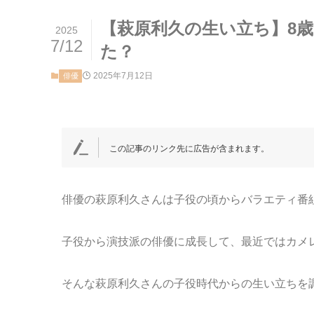
【萩原利久の生い立ち】8歳
2025
7/12
た？
2025年7月12日
俳優
この記事のリンク先に広告が含まれます。
俳優の萩原利久さんは子役の頃からバラエティ番
子役から演技派の俳優に成長して、最近ではカメ
そんな萩原利久さんの子役時代からの生い立ちを