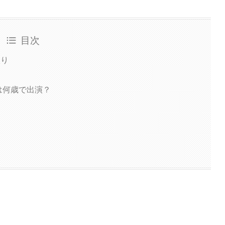
目次
入り
は何歳で出演？