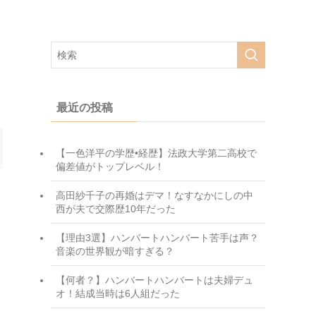
最近の投稿
【一色洋平の学歴•経歴】法政大学第二高校で
偏差値がトップレベル！
高田紗千子の再婚はデマ！なすなかにしの中
西が夫で交際歴10年だった
【理由3選】ハンバートハンバート苦手は声？
音楽の世界観が暗すぎる？
【何者？】ハンバートハンバートは夫婦デュ
オ！結成当時は6人組だった