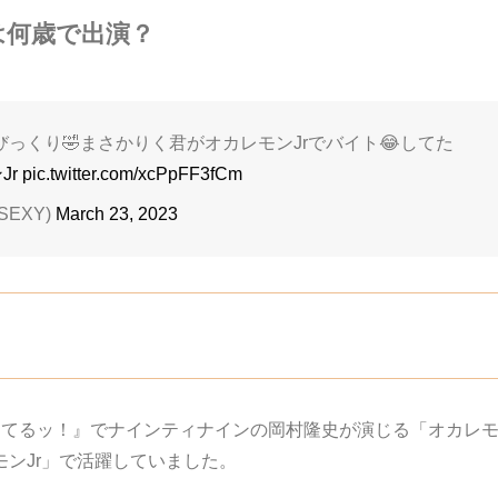
は何歳で出演？
っくり🤣まさかりく君がオカレモンJrでバイト😂してた
Jr
pic.twitter.com/xcPpFF3fCm
SEXY)
March 23, 2023
ケてるッ！』でナインティナインの岡村隆史が演じる「オカレ
ンJr」で活躍していました。