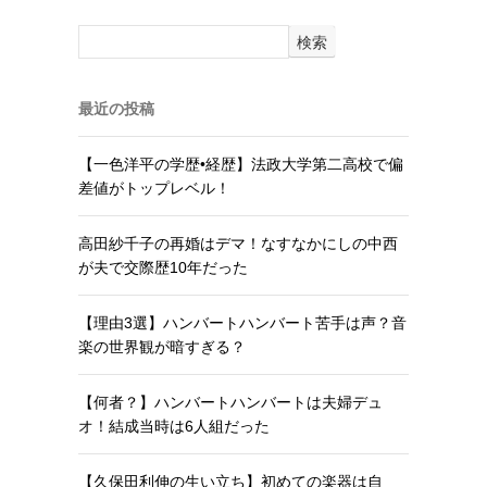
検索
最近の投稿
【一色洋平の学歴•経歴】法政大学第二高校で偏
差値がトップレベル！
高田紗千子の再婚はデマ！なすなかにしの中西
が夫で交際歴10年だった
【理由3選】ハンバートハンバート苦手は声？音
楽の世界観が暗すぎる？
【何者？】ハンバートハンバートは夫婦デュ
オ！結成当時は6人組だった
【久保田利伸の生い立ち】初めての楽器は自