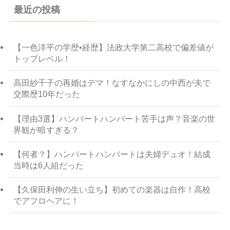
最近の投稿
【一色洋平の学歴•経歴】法政大学第二高校で偏差値が
トップレベル！
高田紗千子の再婚はデマ！なすなかにしの中西が夫で
交際歴10年だった
【理由3選】ハンバートハンバート苦手は声？音楽の世
界観が暗すぎる？
【何者？】ハンバートハンバートは夫婦デュオ！結成
当時は6人組だった
【久保田利伸の生い立ち】初めての楽器は自作！高校
でアフロヘアに！