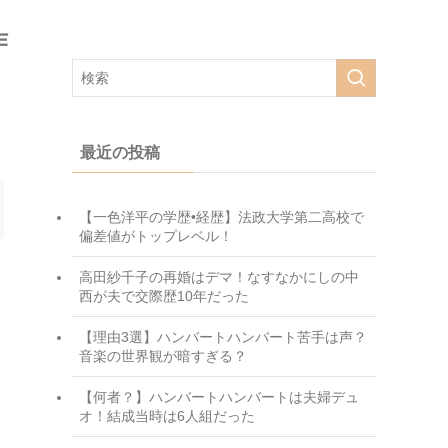
作
最近の投稿
【一色洋平の学歴•経歴】法政大学第二高校で
偏差値がトップレベル！
高田紗千子の再婚はデマ！なすなかにしの中
西が夫で交際歴10年だった
【理由3選】ハンバートハンバート苦手は声？
音楽の世界観が暗すぎる？
【何者？】ハンバートハンバートは夫婦デュ
オ！結成当時は6人組だった