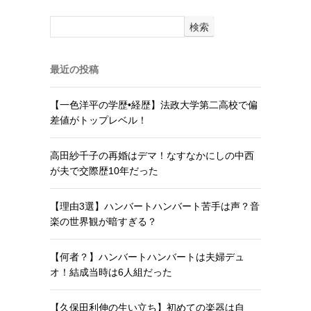
検索
最近の投稿
【一色洋平の学歴•経歴】法政大学第二高校で偏
差値がトップレベル！
高田紗千子の再婚はデマ！なすなかにしの中西
が夫で交際歴10年だった
【理由3選】ハンバートハンバート苦手は声？音
楽の世界観が暗すぎる？
【何者？】ハンバートハンバートは夫婦デュ
オ！結成当時は6人組だった
【久保田利伸の生い立ち】初めての楽器は自