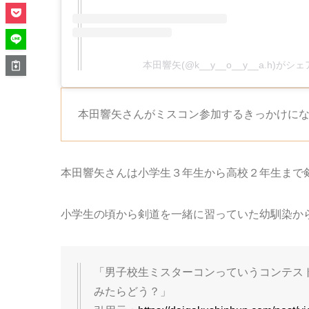
本田響矢(@k__y__o__y__a.h)が
本田響矢さんがミスコン参加するきっかけに
本田響矢さんは小学生３年生から高校２年生まで
小学生の頃から剣道を一緒に習っていた幼馴染か
「男子校生ミスターコンっていうコンテス
みたらどう？」