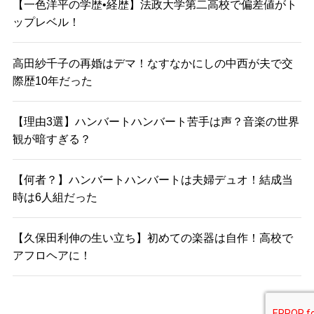
【一色洋平の学歴•経歴】法政大学第二高校で偏差値がト
ップレベル！
高田紗千子の再婚はデマ！なすなかにしの中西が夫で交
際歴10年だった
【理由3選】ハンバートハンバート苦手は声？音楽の世界
観が暗すぎる？
【何者？】ハンバートハンバートは夫婦デュオ！結成当
時は6人組だった
【久保田利伸の生い立ち】初めての楽器は自作！高校で
アフロヘアに！