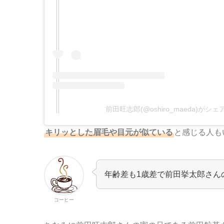
前田旺志郎(@oshiro_maeda)がシ
キリッとした眉毛や目元が似ている
と感じる人も
年齢差も1歳差で前田挙太郎さん
コーヒー