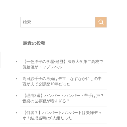
最近の投稿
【一色洋平の学歴•経歴】法政大学第二高校で
偏差値がトップレベル！
高田紗千子の再婚はデマ！なすなかにしの中
西が夫で交際歴10年だった
【理由3選】ハンバートハンバート苦手は声？
音楽の世界観が暗すぎる？
【何者？】ハンバートハンバートは夫婦デュ
オ！結成当時は6人組だった