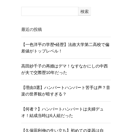
検索
最近の投稿
【一色洋平の学歴•経歴】法政大学第二高校で偏
差値がトップレベル！
高田紗千子の再婚はデマ！なすなかにしの中西
が夫で交際歴10年だった
【理由3選】ハンバートハンバート苦手は声？音
楽の世界観が暗すぎる？
【何者？】ハンバートハンバートは夫婦デュ
オ！結成当時は6人組だった
【久保田利伸の生い立ち】初めての楽器は自