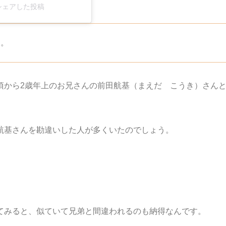
l)がシェアした投稿
ん。
頃から2歳年上のお兄さんの前田航基（まえだ こうき）さん
航基さんを勘違いした人が多くいたのでしょう。
てみると、似ていて兄弟と間違われるのも納得なんです。