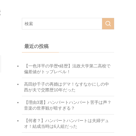
能
最近の投稿
【一色洋平の学歴•経歴】法政大学第二高校で
偏差値がトップレベル！
高田紗千子の再婚はデマ！なすなかにしの中
西が夫で交際歴10年だった
【理由3選】ハンバートハンバート苦手は声？
音楽の世界観が暗すぎる？
【何者？】ハンバートハンバートは夫婦デュ
オ！結成当時は6人組だった