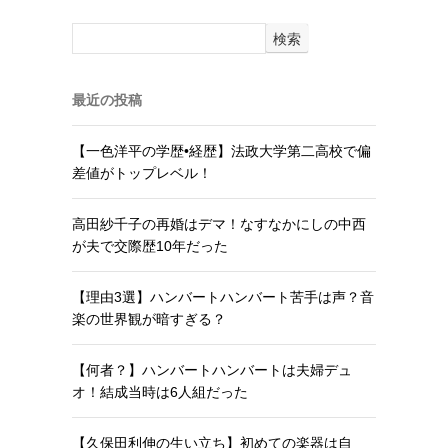
検索
最近の投稿
【一色洋平の学歴•経歴】法政大学第二高校で偏
差値がトップレベル！
高田紗千子の再婚はデマ！なすなかにしの中西
が夫で交際歴10年だった
【理由3選】ハンバートハンバート苦手は声？音
楽の世界観が暗すぎる？
【何者？】ハンバートハンバートは夫婦デュ
オ！結成当時は6人組だった
【久保田利伸の生い立ち】初めての楽器は自