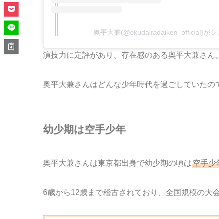
奥平大兼(@okudairadaiken_official
演技力に定評があり、存在感のある奥平大兼さん
奥平大兼さんはどんな少年時代を過ごしていたの
幼少期は空手少年
奥平大兼さんは東京都出身で幼少期の頃は
空手少
6歳から12歳まで稽古されており、全国規模の大