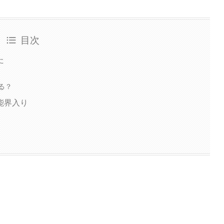
目次
た
る？
能界入り