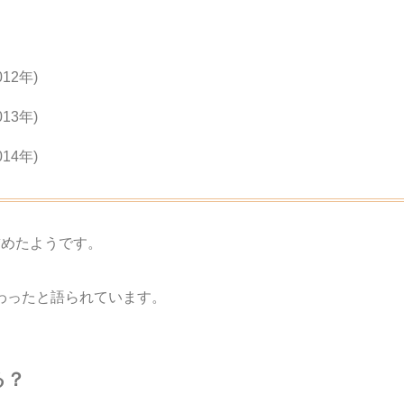
012年)
013年)
014年)
詰めたようです。
わったと語られています。
る？