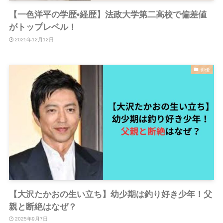
【一色洋平の学歴•経歴】法政大学第二高校で偏差値
がトップレベル！
2025年12月12日
俳優
【大沢たかおの生い立ち】幼少期は釣り好き少年！父
親と断絶はなぜ？
2025年9月7日