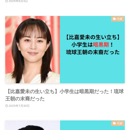
2025年8月3日
俳優
【比嘉愛未の生い立ち】小学生は暗黒期だった！琉球
王朝の末裔だった
2025年7月30日
俳優