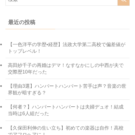
最近の投稿
【一色洋平の学歴•経歴】法政大学第二高校で偏差値が
トップレベル！
高田紗千子の再婚はデマ！なすなかにしの中西が夫で
交際歴10年だった
【理由3選】ハンバートハンバート苦手は声？音楽の世
界観が暗すぎる？
【何者？】ハンバートハンバートは夫婦デュオ！結成
当時は6人組だった
【久保田利伸の生い立ち】初めての楽器は自作！高校
でアフロヘアに！