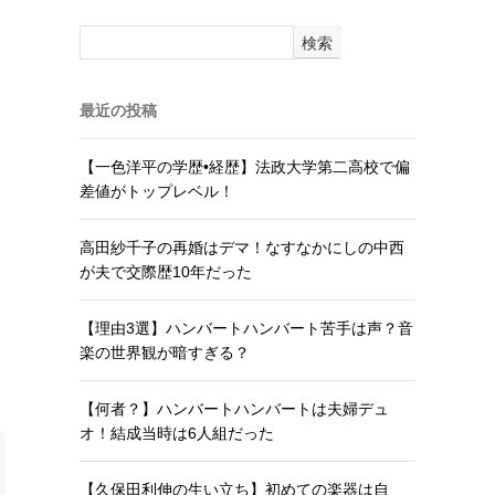
検索
最近の投稿
【一色洋平の学歴•経歴】法政大学第二高校で偏
差値がトップレベル！
高田紗千子の再婚はデマ！なすなかにしの中西
が夫で交際歴10年だった
【理由3選】ハンバートハンバート苦手は声？音
楽の世界観が暗すぎる？
【何者？】ハンバートハンバートは夫婦デュ
オ！結成当時は6人組だった
【久保田利伸の生い立ち】初めての楽器は自