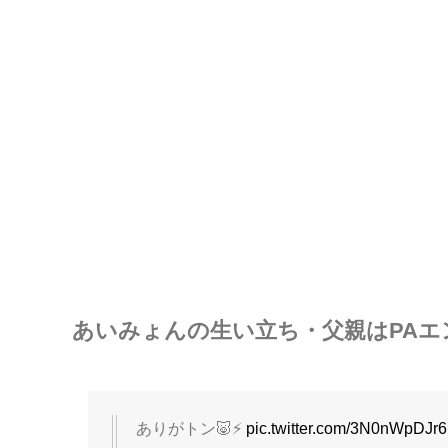
あいみょんの生い立ち・父親はPAエ
ありがトン🐷⚡️
pic.twitter.com/3N0nWpDJr6