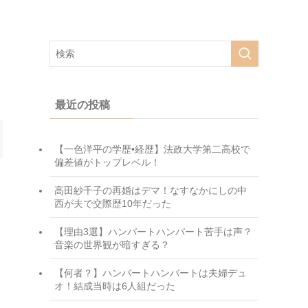
最近の投稿
【一色洋平の学歴•経歴】法政大学第二高校で
偏差値がトップレベル！
高田紗千子の再婚はデマ！なすなかにしの中
西が夫で交際歴10年だった
【理由3選】ハンバートハンバート苦手は声？
音楽の世界観が暗すぎる？
【何者？】ハンバートハンバートは夫婦デュ
オ！結成当時は6人組だった